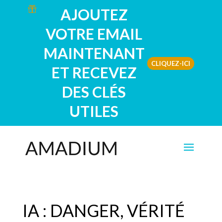

AJOUTEZ
VOTRE EMAIL
MAINTENANT
CLIQUEZ-ICI
ET RECEVEZ
DES CLÉS
UTILES
IA : DANGER, VÉRITÉ